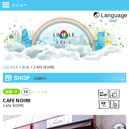
世界と大阪をつなぐジャンクション。旅をする人・帰る人・地元の人がホッと
メニュー
息つくルシオーレ
Language
LUCiOLE
>
飲食
>
CAFE NOIRE
SHOP
店舗案内
南館
1
F
13
カフェ Café
CAFE NOIRE
Cafe NOIRE