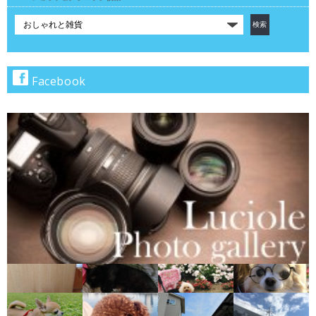
カ
テ
ゴ
リ
で
Facebook
検
索