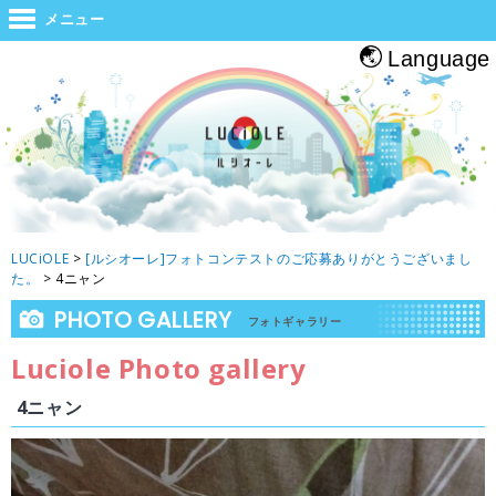
世界と大阪をつなぐジャンクション。旅をする人・帰る人・地元の人がホッと
メニュー
息つくルシオーレ
Language
LUCiOLE
>
[ルシオーレ]フォトコンテストのご応募ありがとうございまし
た。
>
4ニャン
PHOTO GALLERY
フォトギャラリー
Luciole Photo gallery
4ニャン