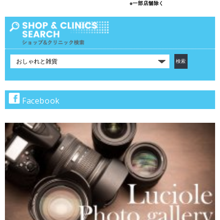
※一部店舗除く
カ
テ
ゴ
リ
で
Facebook
検
索