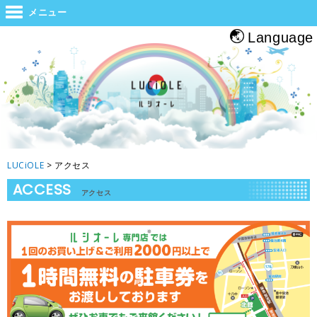
世界と大阪をつなぐジャンクション。旅をする人・帰る人・地元の人がホッと
メニュー
息つくルシオーレ
Language
LUCiOLE
>
アクセス
ACCESS
アクセス