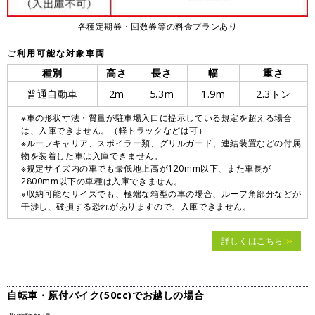
各種定期券・回数券等の料金プランあり
ご利用可能な対象車両
種別
高さ
長さ
幅
重さ
普通自動車
2m
5.3m
1.9m
2.3トン
※車の形状寸法・質量が駐車場入口に提示している規定を超える場合
は、入庫できません。（軽トラックなどは可）
※ルーフキャリア、スポイラー類、グリルガード、連結装置などの付属
物を装着した車は入庫できません。
※規定サイズ内の車でも最低地上高が120mm以下、また車長が
2800mm以下の車種は入庫できません。
※収納可能なサイズでも、極端な箱型の車の場合、ルーフ角部分などが
干渉し、破損する恐れがありますので、入庫できません。
詳しくはこちら
自転車・原付バイク(50cc)でお越しの場合