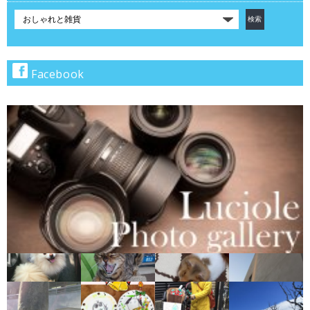
カ
テ
ゴ
リ
で
Facebook
検
索