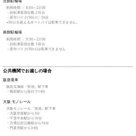
北館駐輪場
利用時間 ： 8:00～23:00
・自転車収容台数 210台
・原付バイク(50cc)：26台
※50ccを超えるオートバイは駐車できません。
南館駐輪場
利用時間 ： 9:30～23:00
・自転車収容台数 130台
・原付バイク(50cc)は駐車できません
公共機関でお越しの場合
阪急電車
阪急宝塚線「蛍池」駅下車
・梅田駅から急行で14分
大阪 モノレール
大阪モノレール「蛍池」駅下車
・大阪空港駅から3分
・千里中央駅から10分
・万博記念公園駅から16分
・門真市駅から34分