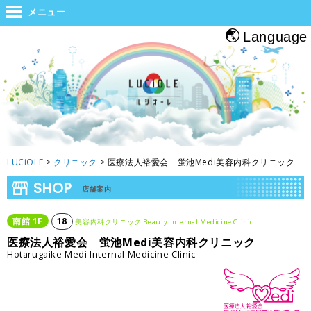
世界と大阪をつなぐジャンクション。旅をする人・帰る人・地元の人がホッと
メニュー
息つくルシオーレ
Language
LUCiOLE
>
クリニック
>
医療法人裕愛会 蛍池Medi美容内科クリニック
SHOP
店舗案内
南館
1
F
18
美容内科クリニック Beauty Internal Medicine Clinic
医療法人裕愛会 蛍池Medi美容内科クリニック
Hotarugaike Medi Internal Medicine Clinic