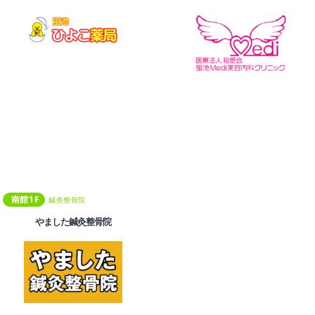
南館
1
F
鍼灸整骨院
やました鍼灸整骨院