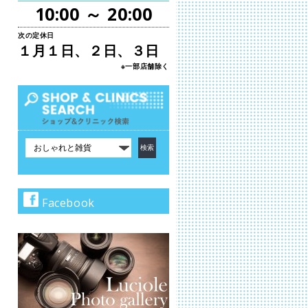
10:00 ～ 20:00
次の定休日
１月１日、２日、３日
※一部店舗除く
カ
テ
ゴ
リ
で
Facebook
検
索