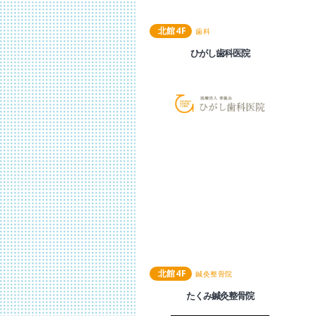
北館
4
F
歯科
ひがし歯科医院
北館
4
F
鍼灸整骨院
たくみ鍼灸整骨院