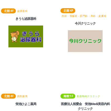
北館
4
F
北館
4
F
泌尿器科
内科・胃腸科・肛門科・外科・皮膚科
きうら泌尿器科
今川クリニック
北館
4
F
南館
1
F
調剤薬局
美容内科クリニック
蛍池ひよこ薬局
医療法人裕愛会 蛍池Medi美容内科
クリニック