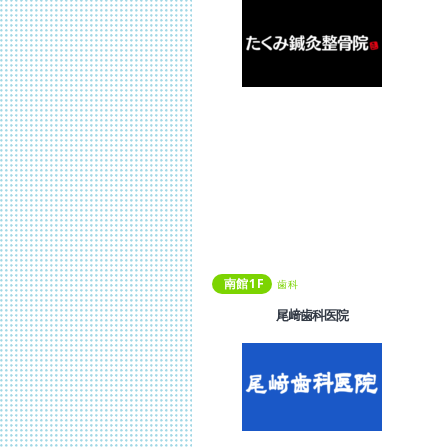
南館
1
F
歯科
尾﨑歯科医院