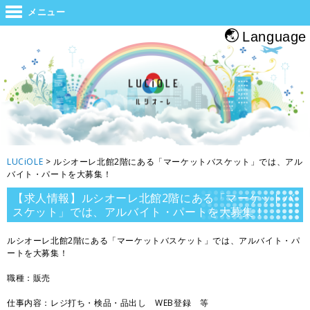
世界と大阪をつなぐジャンクション。旅をする人・帰る人・地元の人がホッと
メニュー
息つくルシオーレ
Language
LUCiOLE
>
ルシオーレ北館2階にある「マーケットバスケット」では、アル
バイト・パートを大募集！
【求人情報】
ルシオーレ北館2階にある「マーケットバ
スケット」では、アルバイト・パートを大募集！
ルシオーレ北館2階にある「マーケットバスケット」では、アルバイト・パ
ートを大募集！
職種：販売
仕事内容：レジ打ち・検品・品出し WEB登録 等