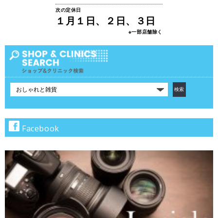
次の定休日
１月１日、２日、３日
※一部店舗除く
カ
テ
ゴ
リ
で
Facebook
検
索