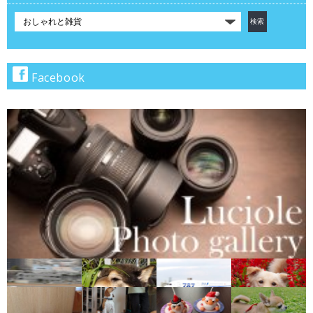
カ
テ
ゴ
リ
で
Facebook
検
索