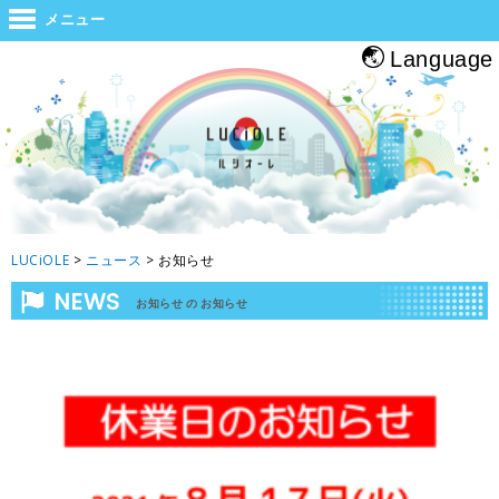
世界と大阪をつなぐジャンクション。旅をする人・帰る人・地元の人がホッと
メニュー
息つくルシオーレ
Language
LUCiOLE
>
ニュース
>
お知らせ
NEWS
お知らせ の お知らせ