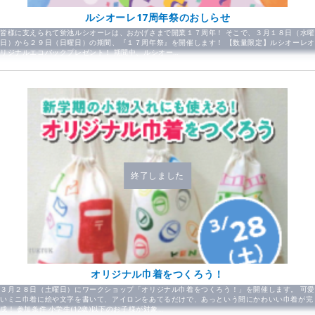
ルシオーレ17周年祭のおしらせ
皆様に支えられて蛍池ルシオーレは、おかげさまで開業１７周年！ そこで、３月１８日（水曜
日）から２９日（日曜日）の期間、『１７周年祭』を開催します！ 【数量限定】ルシオーレオ
リジナルエコバックプレゼント！ 期間中、ルシオー…
終了しました
オリジナル巾着をつくろう！
３月２８日（土曜日）にワークショップ「オリジナル巾着をつくろう！」を開催します。 可愛
いミニ巾着に絵や文字を書いて、アイロンをあてるだけで、あっという間にかわいい巾着が完
成！ 参加条件 小学生(12歳)以下のお子様が対象…