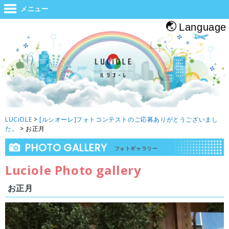
世界と大阪をつなぐジャンクション。旅をする人・帰る人・地元の人がホッと
メニュー
息つくルシオーレ
Language
LUCiOLE
>
[ルシオーレ]フォトコンテストのご応募ありがとうございまし
た。
>
お正月
PHOTO GALLERY
フォトギャラリー
Luciole Photo gallery
お正月