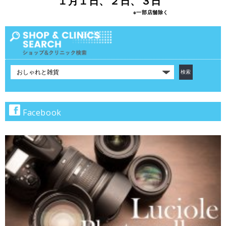
１月１日、２日、３日
※一部店舗除く
カ
テ
ゴ
リ
で
Facebook
検
索