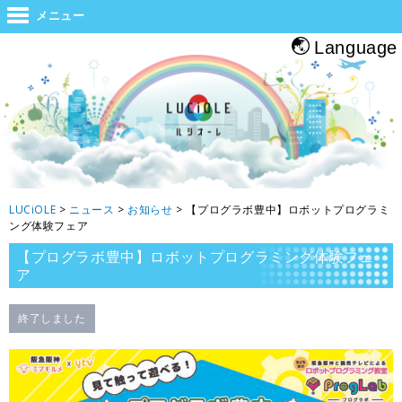
世界と大阪をつなぐジャンクション。旅をする人・帰る人・地元の人がホッと
メニュー
息つくルシオーレ
Language
LUCiOLE
>
ニュース
>
お知らせ
>
【プログラボ豊中】ロボットプログラミ
ング体験フェア
【プログラボ豊中】ロボットプログラミング体験フェ
ア
終了しました