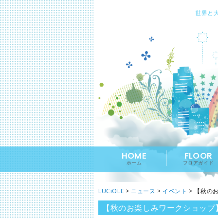
世界と
HOME
FLOOR
ホーム
フロアガイド
LUCiOLE
>
ニュース
>
イベント
>
【秋の
【秋のお楽しみワークショップ