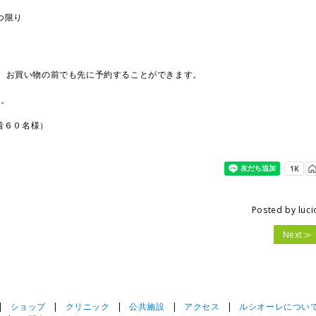
つ限り
す。お買い物の前でも先に予約することができます。
い。
先着６０名様）
Posted by
luci
Next
|
ショップ
|
クリニック
|
公共施設
|
アクセス
|
ルシオーレについ