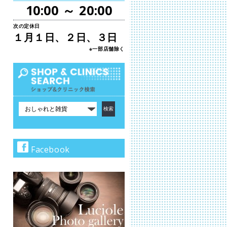
10:00 ～ 20:00
次の定休日
１月１日、２日、３日
※一部店舗除く
カ
テ
ゴ
リ
で
Facebook
検
索