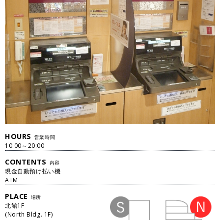
HOURS
営業時間
10:00～20:00
CONTENTS
内容
現金自動預け払い機
ATM
PLACE
場所
北館
1
F
(
North Bldg.
1
F
)