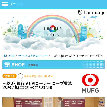
世界と大阪をつなぐジャンクション。旅をする人・帰る人・地元の人がホッと
メニュー
息つくルシオーレ
Language
LUCiOLE
>
サービス&カルチャー
>
三菱UFJ銀行 ATMコーナー コープ蛍池
SHOP
店舗案内
北館
1
F
9
現金自動預け払い機 ATM
三菱UFJ銀行 ATMコーナー コープ蛍池
MUFG ATM COOP HOTARUGAIKE