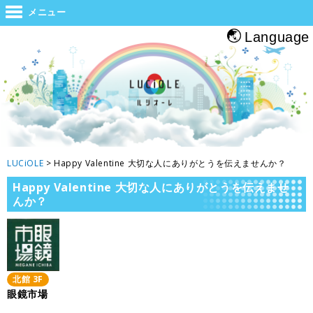
世界と大阪をつなぐジャンクション。旅をする人・帰る人・地元の人がホッと
メニュー
息つくルシオーレ
Language
LUCiOLE
>
Happy Valentine 大切な人にありがとうを伝えませんか？
Happy Valentine 大切な人にありがとうを伝えませ
んか？
北館
3
F
眼鏡市場