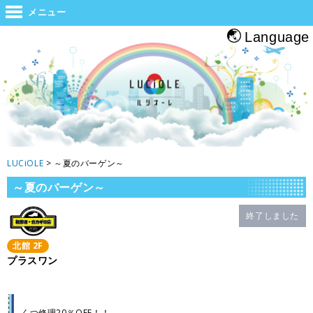
世界と大阪をつなぐジャンクション。旅をする人・帰る人・地元の人がホッと
メニュー
息つくルシオーレ
Language
LUCiOLE
>
～夏のバーゲン～
～夏のバーゲン～
終了しました
北館
2
F
プラスワン
くつ修理20％OFF！！