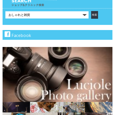
カ
テ
ゴ
リ
で
Facebook
検
索