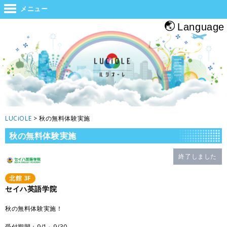
世界と大阪をつなぐジャンクション。旅をする人・帰る人・地元の人がホッと
メニュー
息つくルシオーレ
Language
LUCiOLE
>
秋の無料体験実施
秋の無料体験実施
終了しました
北館
3
F
セイハ英語学院
秋の無料体験実施！
受付期間：9/1～9/30