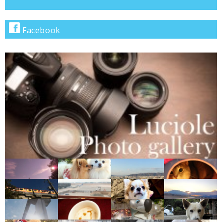
ゴ
リ
で
Facebook
検
索