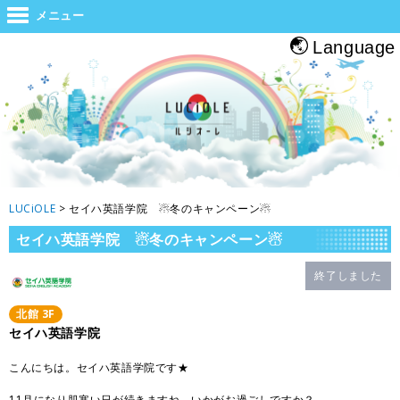
世界と大阪をつなぐジャンクション。旅をする人・帰る人・地元の人がホッと
メニュー
息つくルシオーレ
Language
LUCiOLE
>
セイハ英語学院 ☃冬のキャンペーン☃
セイハ英語学院 ☃冬のキャンペーン☃
終了しました
北館
3
F
セイハ英語学院
こんにちは。セイハ英語学院です★
11月になり肌寒い日が続きますね。いかがお過ごしですか？