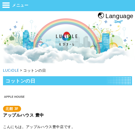
世界と大阪をつなぐジャンクション。旅をする人・帰る人・地元の人がホッと
メニュー
息つくルシオーレ
Language
LUCiOLE
>
コットンの日
コットンの日
北館
3
F
アップルハウス 豊中
こんにちは。アップルハウス豊中店です。