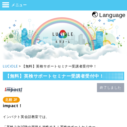
世界と大阪をつなぐジャンクション。旅をする人・帰る人・地元の人がホッと
メニュー
息つくルシオーレ
Language
LUCiOLE
>
【無料】英検サポートセミナー受講者受付中！
【無料】英検サポートセミナー受講者受付中！
終了しました
北館
2
F
impact！
インパクト英会話教室では、
「英検２次試験の面接を攻略する！英検サポートセミナー」