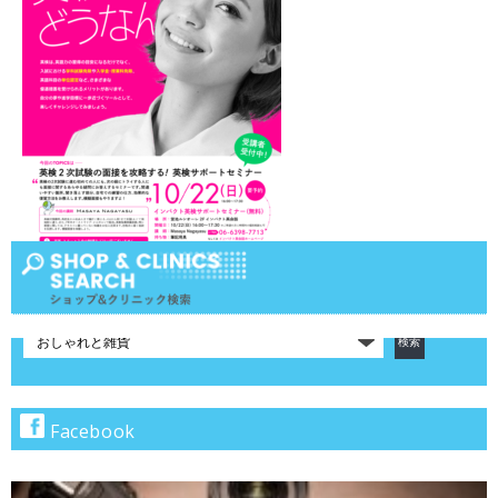
10:00 ～ 20:00
次の定休日
１月１日、２日、３日
※一部店舗除く
カ
テ
ゴ
リ
で
Facebook
検
索