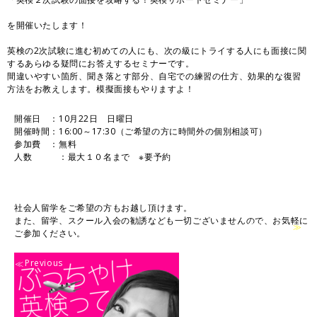
を開催いたします！
英検の2次試験に進む初めての人にも、次の級にトライする人にも面接に関
するあらゆる疑問にお答えするセミナーです。
間違
いやすい箇所、聞き落とす部分、自宅での練習の仕方、効果的な
復習
方法をお教えします。模擬面接もやりますよ！
開催日 ：10月22日 日曜日
開催時間：16:00～17:30（ご希望の方に時間外の個別相談可）
掲載日
2017年10月18日
参加費 ：無料
人数 ：最大１０名まで ※要予約
終了日
2017年10月22日
Posted by
Impact Communication English
社会人留学をご希望の方もお越し頂けます。
また、留学、スクール入会の勧誘なども一切ございませんので、お気軽に
ショップ情報を見る
ご参加ください。
Previous
Next