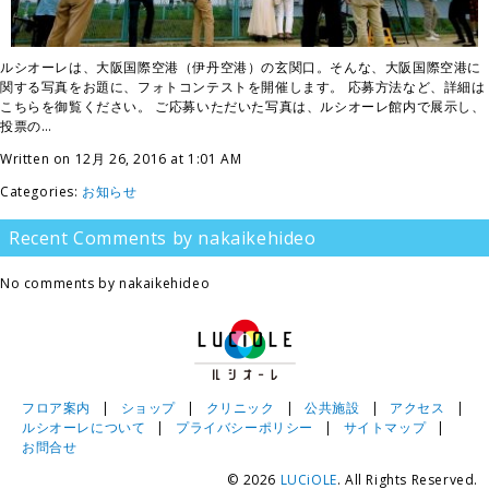
ルシオーレは、大阪国際空港（伊丹空港）の玄関口。そんな、大阪国際空港に
関する写真をお題に、フォトコンテストを開催します。 応募方法など、詳細は
こちらを御覧ください。 ご応募いただいた写真は、ルシオーレ館内で展示し、
投票の…
Written on 12月 26, 2016 at 1:01 AM
Categories:
お知らせ
Recent Comments by nakaikehideo
No comments by nakaikehideo
フロア案内
|
ショップ
|
クリニック
|
公共施設
|
アクセス
|
ルシオーレについて
|
プライバシーポリシー
|
サイトマップ
|
お問合せ
© 2026
LUCiOLE
. All Rights Reserved.