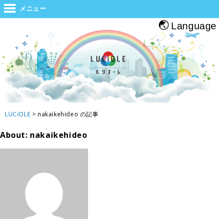
世界と大阪をつなぐジャンクション。旅をする人・帰る人・地元の人がホッと
メニュー
息つくルシオーレ
Language
LUCiOLE
>
nakaikehideo の記事
About: nakaikehideo