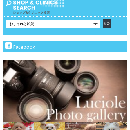
カ
テ
ゴ
リ
で
Facebook
検
索