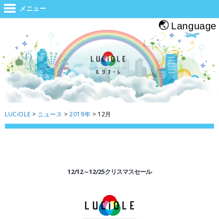
世界と大阪をつなぐジャンクション。旅をする人・帰る人・地元の人がホッと
メニュー
息つくルシオーレ
Language
LUCiOLE
>
ニュース
>
2019年
>
12月
12/12～12/25クリスマスセール