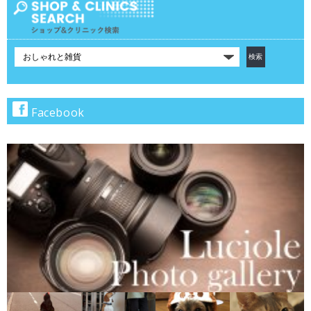
カ
テ
ゴ
リ
で
Facebook
検
索