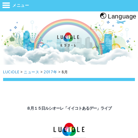
世界と大阪をつなぐジャンクション。旅をする人・帰る人・地元の人がホッと
メニュー
息つくルシオーレ
Language
LUCiOLE
>
ニュース
>
2017年
>
8月
８月１５日ルシオーレ「イイコトあるデー」ライブ