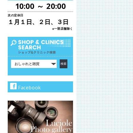
10:00 ～ 20:00
次の定休日
１月１日、２日、３日
※一部店舗除く
カ
テ
ゴ
リ
で
Facebook
検
索