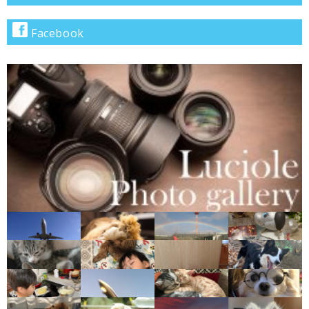
リ
で
Facebook
検
索