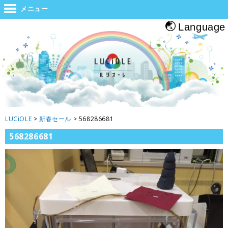
世界と大阪をつなぐジャンクション。旅をする人・帰る人・地元の人がホッと
メニュー
息つくルシオーレ
Language
LUCiOLE
>
新春セール
>
568286681
568286681